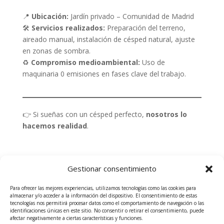
📍
Ubicación:
Jardín privado – Comunidad de Madrid
🛠️
Servicios realizados:
Preparación del terreno,
aireado manual, instalación de césped natural, ajuste
en zonas de sombra.
♻️
Compromiso medioambiental:
Uso de
maquinaria 0 emisiones en fases clave del trabajo.
👉 Si sueñas con un césped perfecto,
nosotros lo
hacemos realidad
.
Gestionar consentimiento
«Si sueñas con un césped
Para ofrecer las mejores experiencias, utilizamos tecnologías como las cookies para
perfecto,
nosotros lo
almacenar y/o acceder a la información del dispositivo. El consentimiento de estas
hacemos realidad
.»
tecnologías nos permitirá procesar datos como el comportamiento de navegación o las
identificaciones únicas en este sitio. No consentir o retirar el consentimiento, puede
afectar negativamente a ciertas características y funciones.