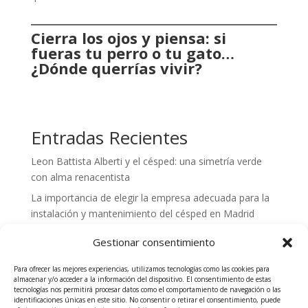
Ideas: Dog-Friendly Landscaping Without Grass
Cierra los ojos y piensa: si
fueras tu perro o tu gato…
¿Dónde querrías vivir?
Entradas Recientes
Leon Battista Alberti y el césped: una simetría verde
con alma renacentista
La importancia de elegir la empresa adecuada para la
instalación y mantenimiento del césped en Madrid
Bienestar de las mascotas y césped natural:
Gestionar consentimiento
Micro-pinchado: Clave para mantener un césped sano
durante todo el año
Para ofrecer las mejores experiencias, utilizamos tecnologías como las cookies para
almacenar y/o acceder a la información del dispositivo. El consentimiento de estas
Empresa de jardinería en la Sierra de Madrid abierta los
tecnologías nos permitirá procesar datos como el comportamiento de navegación o las
identificaciones únicas en este sitio. No consentir o retirar el consentimiento, puede
fines de semana